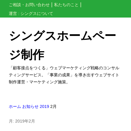
コ
ご相談・お問い合わせ
私たちのこと
ン
運営 : シングスについて
テ
ン
シングスホームペー
ツ
へ
ジ制作
ス
キ
「顧客接点をつくる」ウェブマーケティング戦略のコンサル
ッ
ティングサービス。「事業の成果」を導き出すウェブサイト
制作運営・マーケティング施策。
プ
す
る
ホーム
お知らせ
2019
2月
月:
2019年2月