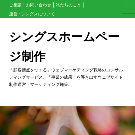
コ
ご相談・お問い合わせ
私たちのこと
ン
運営 : シングスについて
テ
ン
シングスホームペー
ツ
へ
ジ制作
ス
キ
「顧客接点をつくる」ウェブマーケティング戦略のコンサル
ッ
ティングサービス。「事業の成果」を導き出すウェブサイト
制作運営・マーケティング施策。
プ
す
る
ホ
ー