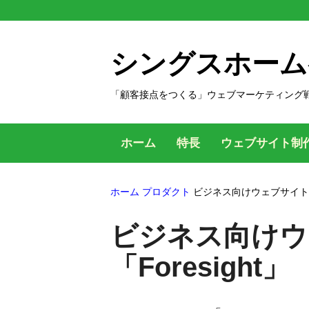
コ
ン
テ
シングスホーム
ン
ツ
「顧客接点をつくる」ウェブマーケティング
へ
ス
ホーム
特長
ウェブサイト制
キ
ッ
ホーム
プロダクト
ビジネス向けウェブサイトに最適
プ
す
ビジネス向けウェ
る
「Foresight」