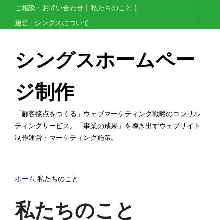
コ
ご相談・お問い合わせ
私たちのこと
ン
運営 : シングスについて
テ
ン
シングスホームペー
ツ
へ
ジ制作
ス
キ
「顧客接点をつくる」ウェブマーケティング戦略のコンサル
ッ
ティングサービス。「事業の成果」を導き出すウェブサイト
制作運営・マーケティング施策。
プ
す
る
ホーム
私たちのこと
私たちのこと