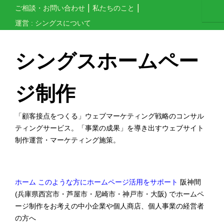
コ
ご相談・お問い合わせ
私たちのこと
ン
運営 : シングスについて
テ
ン
シングスホームペー
ツ
へ
ジ制作
ス
キ
「顧客接点をつくる」ウェブマーケティング戦略のコンサル
ッ
ティングサービス。「事業の成果」を導き出すウェブサイト
制作運営・マーケティング施策。
プ
す
る
ホーム
このような方にホームページ活用をサポート
阪神間
(兵庫県西宮市・芦屋市・尼崎市・神戸市・大阪) でホームペ
ージ制作をお考えの中小企業や個人商店、個人事業の経営者
の方へ